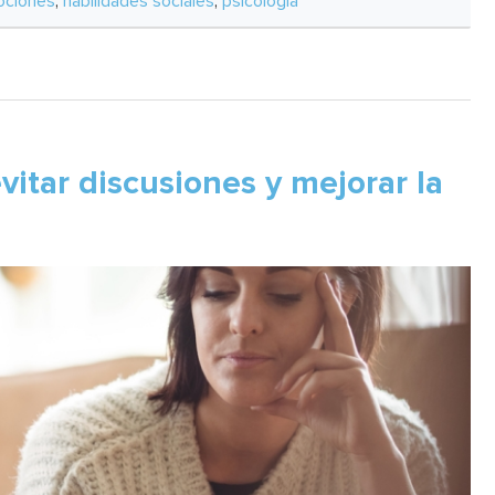
ciones
,
habilidades sociales
,
psicología
itar discusiones y mejorar la