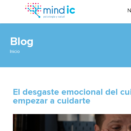
N
Blog
Inicio
El desgaste emocional del cu
empezar a cuidarte