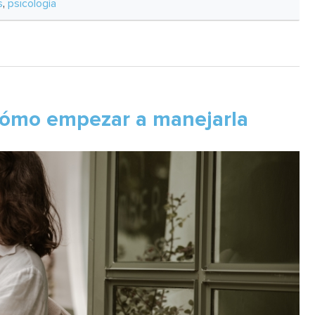
s
,
psicología
 cómo empezar a manejarla