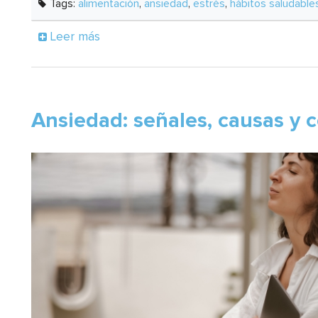
Tags:
alimentación
,
ansiedad
,
estrés
,
hábitos saludable
Leer más
Ansiedad: señales, causas y