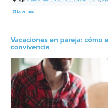
Tags:
ansiedad
,
autocuidado
,
educación emocional
,
emo
Leer más
Vacaciones en pareja: cómo ev
convivencia