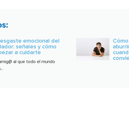
s:
desgaste emocional del
Cómo 
dador: señales y cómo
aburr
ezar a cuidarte
cuando
convie
amig@ al que todo el mundo
...