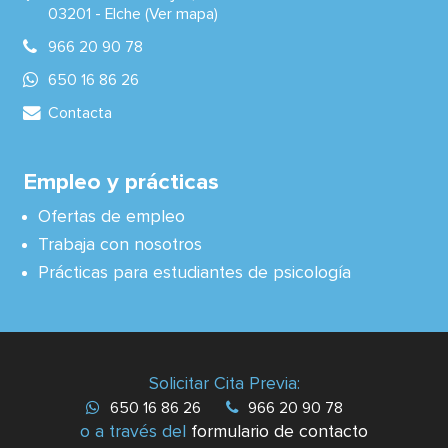
03201 -
Elche
(Ver mapa)
966 20 90 78
650 16 86 26
Contacta
Empleo y prácticas
Ofertas de empleo
Trabaja con nosotros
Prácticas para estudiantes de psicología
Solicitar Cita Previa:
650 16 86 26
966 20 90 78
o a través del
formulario de contacto