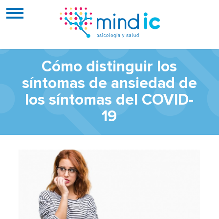
Cómo distinguir los
síntomas de ansiedad de
los síntomas del COVID-
19