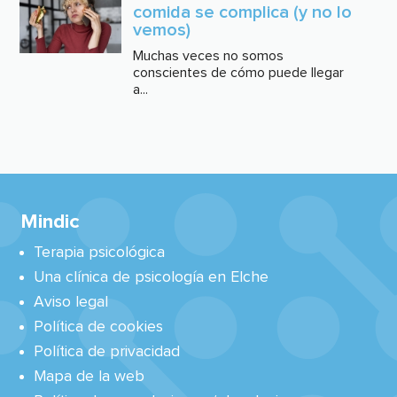
comida se complica (y no lo
vemos)
Muchas veces no somos
conscientes de cómo puede llegar
a...
Mindic
Terapia psicológica
Una clínica de psicología en Elche
Aviso legal
Política de cookies
Política de privacidad
Mapa de la web