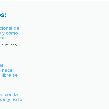
s:
ional del
s y cómo
rte
o el mundo
el
é hacer
 libre se
ón con la
ca (y no lo