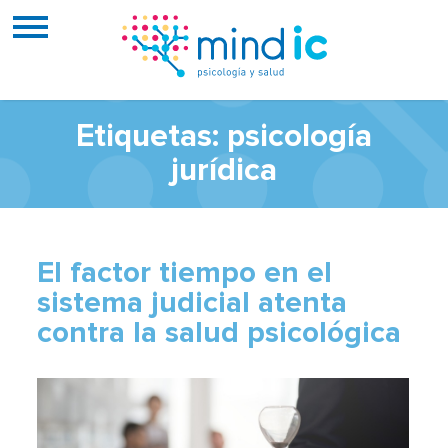
Etiquetas: psicología
jurídica
El factor tiempo en el
sistema judicial atenta
contra la salud psicológica