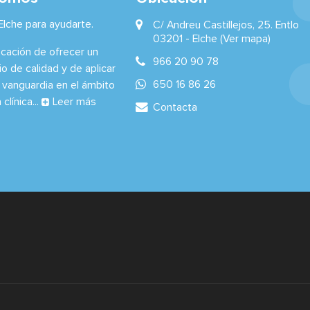
lche para ayudarte.
C/ Andreu Castillejos, 25. Entlo
03201 -
Elche
(Ver mapa)
ocación de ofrecer un
966 20 90 78
io de calidad y de aplicar
650 16 86 26
 vanguardia en el ámbito
clínica...
Leer más
Contacta