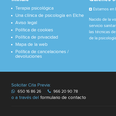
Terapia psicológica
Estamos en E
Una clínica de psicología en Elche
Nacido de la v
Aviso legal
servicio sanitar
Política de cookies
las técnicas de
Política de privacidad
de la psicología 
Mapa de la web
Política de cancelaciones /
devoluciones
Solicitar Cita Previa:
650 16 86 26
966 20 90 78
o a través del
formulario de contacto