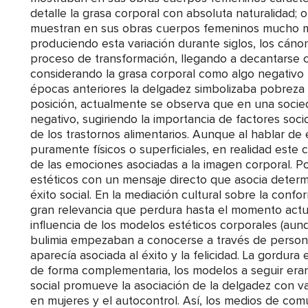
detalle la grasa corporal con absoluta naturalidad; o
muestran en sus obras cuerpos femeninos mucho má
produciendo esta variación durante siglos, los cán
proceso de transformación, llegando a decantarse c
considerando la grasa corporal como algo negativo
épocas anteriores la delgadez simbolizaba pobreza 
posición, actualmente se observa que en una socied
negativo, sugiriendo la importancia de factores socio
de los trastornos alimentarios. Aunque al hablar de
puramente físicos o superficiales, en realidad est
de las emociones asociadas a la imagen corporal. P
estéticos con un mensaje directo que asocia determi
éxito social. En la mediación cultural sobre la conf
gran relevancia que perdura hasta el momento actua
influencia de los modelos estéticos corporales (aun
bulimia empezaban a conocerse a través de personas
aparecía asociada al éxito y la felicidad. La gordu
de forma complementaria, los modelos a seguir era
social promueve la asociación de la delgadez con val
en mujeres y el autocontrol. Así, los medios de com