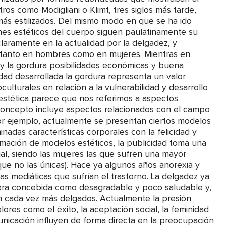
tros como Modigliani o Klimt, tres siglos más tarde,
s estilizados. Del mismo modo en que se ha ido
ones estéticos del cuerpo siguen paulatinamente su
laramente en la actualidad por la delgadez, y
 tanto en hombres como en mujeres. Mientras en
y la gordura posibilidades económicas y buena
ad desarrollada la gordura representa un valor
culturales en relación a la vulnerabilidad y desarrollo
 estética parece que nos referimos a aspectos
e concepto incluye aspectos relacionados con el campo
or ejemplo, actualmente se presentan ciertos modelos
nadas características corporales con la felicidad y
ormación de modelos estéticos, la publicidad toma una
l, siendo las mujeres las que sufren una mayor
que no las únicas). Hace ya algunos años anorexia y
 mediáticas que sufrían el trastorno. La delgadez ya
ra era concebida como desagradable y poco saludable y,
n cada vez más delgados. Actualmente la presión
ores como el éxito, la aceptación social, la feminidad
unicación influyen de forma directa en la preocupación