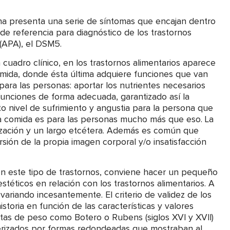
na presenta una serie de síntomas que encajan dentro
de referencia para diagnóstico de los trastornos
 (APA), el DSM5.
cuadro clínico, en los trastornos alimentarios aparece
mida, donde ésta última adquiere funciones que van
para las personas: aportar los nutrientes necesarios
unciones de forma adecuada, garantizado así la
o nivel de sufrimiento y angustia para la persona que
a comida es para las personas mucho más que eso. La
lización y un largo etcétera. Además es común que
rsión de la propia imagen corporal y/o insatisfacción
n este tipo de trastornos, conviene hacer un pequeño
estéticos en relación con los trastornos alimentarios. A
 variando incesantemente. El criterio de validez de los
storia en función de las características y valores
stas de peso como Botero o Rubens (siglos XVI y XVII)
rizados por formas redondeadas que mostraban al