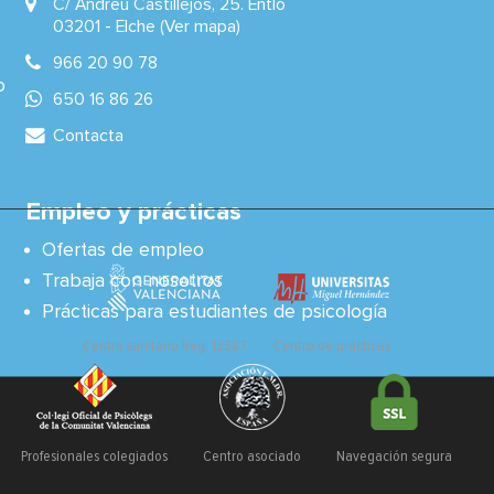
C/ Andreu Castillejos, 25. Entlo
03201 -
Elche
(Ver mapa)
966 20 90 78
o
650 16 86 26
Contacta
Empleo y prácticas
Ofertas de empleo
Trabaja con nosotros
Prácticas para estudiantes de psicología
Centro sanitario Reg. 12387
Centro de prácticas
Profesionales colegiados
Centro asociado
Navegación segura