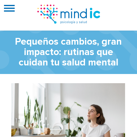
Pequeños cambios, gran
impacto: rutinas que
cuidan tu salud mental