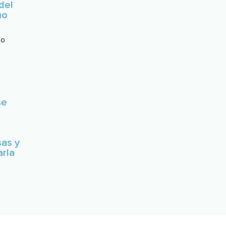
del
mo
do
r
se
sas y
rla