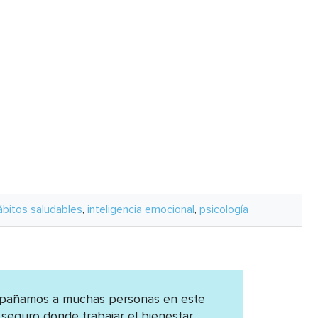
ábitos saludables
,
inteligencia emocional
,
psicología
ompañamos a muchas personas en este
seguro donde trabajar el bienestar