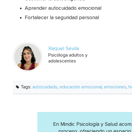
Aprender autocuidado emocional
Fortalecer la seguridad personal
Raquel Sevila
Psicóloga adultos y
adolescentes
Tags:
autocuidado
,
educación emocional
,
emociones
,
h
En Mindic Psicología y Salud ac
proceso, ofreciendo un espacio 