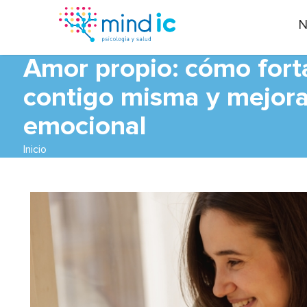
N
Amor propio: cómo forta
contigo misma y mejora
emocional
Inicio