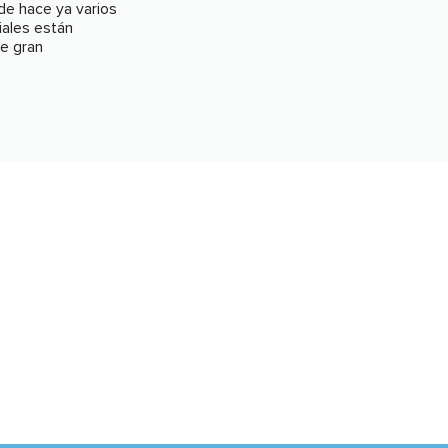
e hace ya varios
iales están
e gran