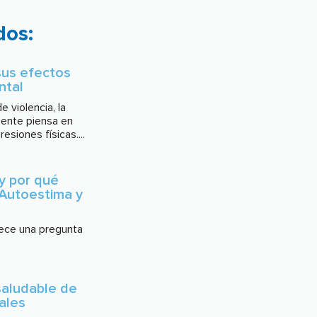
dos:
 sus efectos
ntal
 violencia, la
gente piensa en
esiones físicas....
y por qué
 Autoestima y
ece una pregunta
 saludable de
ales