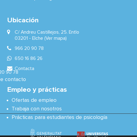
Ubicación
C/ Andreu Castillejos, 25. Entlo
03201 -
Elche
(Ver mapa)
966 20 90 78
650 16 86 26
ia:
Contacta
20 90 78
de contacto
Empleo y prácticas
Ofertas de empleo
Trabaja con nosotros
Prácticas para estudiantes de psicología