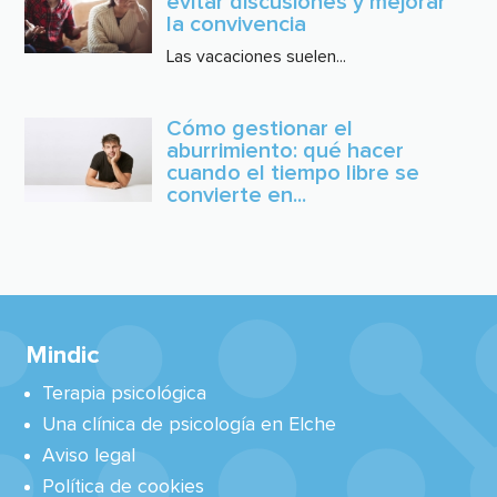
evitar discusiones y mejorar
la convivencia
Las vacaciones suelen...
Cómo gestionar el
aburrimiento: qué hacer
cuando el tiempo libre se
convierte en...
Mindic
Terapia psicológica
Una clínica de psicología en Elche
Aviso legal
Política de cookies