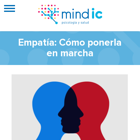
Empatía: Cómo ponerla
en marcha