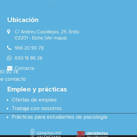
Ubicación
C/ Andreu Castillejos, 25. Entlo
03201 -
Elche
(Ver mapa)
966 20 90 78
650 16 86 26
ia:
Contacta
20 90 78
de contacto
Empleo y prácticas
Ofertas de empleo
Trabaja con nosotros
Prácticas para estudiantes de psicología