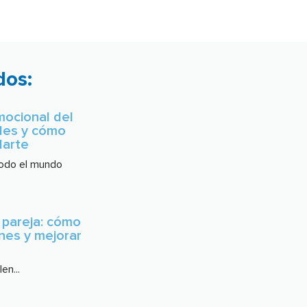
dos:
mocional del
ales y cómo
darte
todo el mundo
 pareja: cómo
ones y mejorar
en...