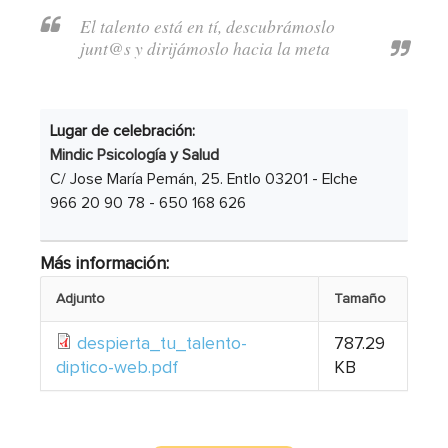
El talento está en tí, descubrámoslo
junt@s y dirijámoslo hacia la meta
Lugar de celebración:
Mindic Psicología y Salud
C/ Jose María Pemán, 25. Entlo 03201 - Elche
966 20 90 78 - 650 168 626
Más información:
Adjunto
Tamaño
despierta_tu_talento-
787.29
diptico-web.pdf
KB