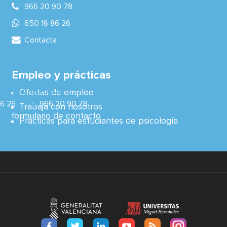
966 20 90 78
650 16 86 26
Contacta
Empleo y prácticas
icitar Cita Previa:
Ofertas de empleo
86 26
966 20 90 78
Trabaja con nosotros
del
formulario de contacto
Prácticas para estudiantes de psicología