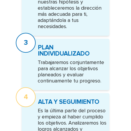
nuestras hipótesis y
estableceremos la dirección
más adecuada para ti,
adaptándola a tus
necesidades.
PLAN
INDIVIDUALIZADO
Trabajaremos conjuntamente
para alcanzar los objetivos
planeados y evaluar
Próximos cursos y talleres:
continuamente tu progreso.
02
Tus emociones ¿te controlan
a ti o tú a ellas?
Oct 26
ALTA Y SEGUIMIENTO
Es la última parte del proceso
y empieza al haber cumplido
los objetivos. Analizaremos los
logros alcanzados y